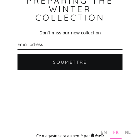
PREPARING THE
WINTER
COLLECTION
Don't miss our new collection
C
o
u
r
r
SOUMETTRE
i
e
l
EN
FR
NL
Ce magasin sera alimenté par
Shopify