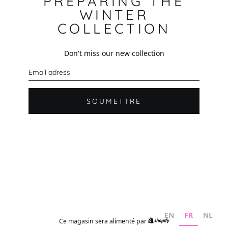
PREPARING THE
WINTER
COLLECTION
Don't miss our new collection
C
o
u
r
r
SOUMETTRE
i
e
l
EN
FR
NL
Ce magasin sera alimenté par
Shopify