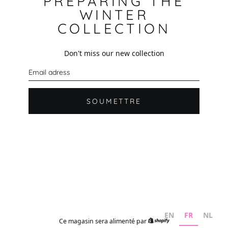
PREPARING THE
WINTER
COLLECTION
Don't miss our new collection
C
o
u
r
r
SOUMETTRE
i
e
l
EN
FR
NL
Ce magasin sera alimenté par
Shopify